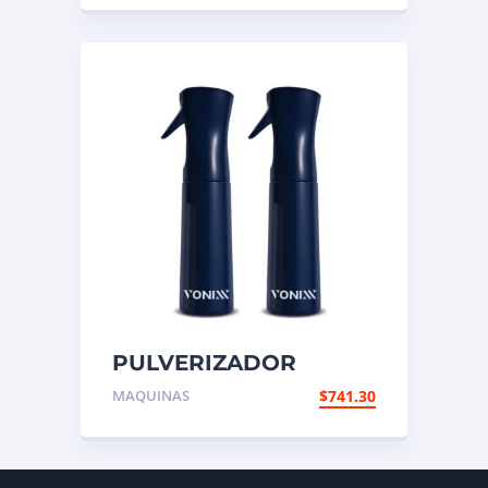
PULVERIZADOR
SPRAY CONTINUO 300
MAQUINAS
$
741.30
ML