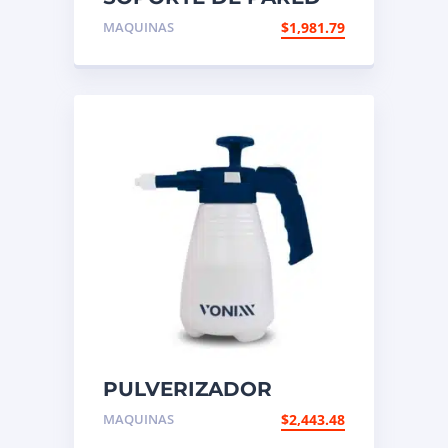
PULIDORA VOXER
MAQUINAS
$
1,981.79
PULVERIZADOR
COMPRESION
MAQUINAS
$
2,443.48
MANUAL 2EN1 2 L