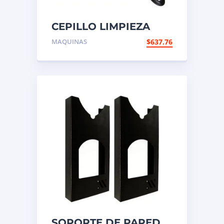
CEPILLO LIMPIEZA
AGUJ.RUEDA
MAQUINAS
$
637.76
MEDIANA
SOPORTE DE PARED