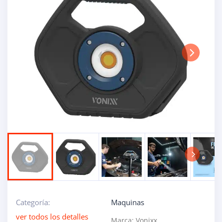
Next
Next
Categoría:
Maquinas
ver todos los detalles
Marca:
Vonixx