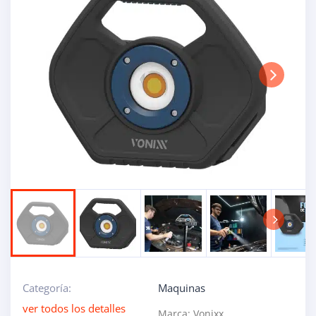
Next
Next
Categoría:
Maquinas
ver todos los detalles
Marca:
Vonixx