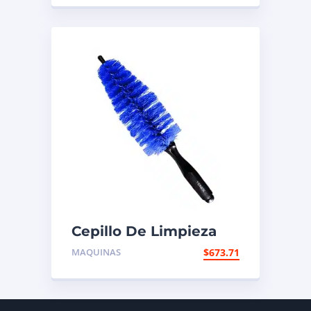
Cepillo De Limpieza
De Agujero De Rueda
MAQUINAS
$
673.71
Mediana – 2011020