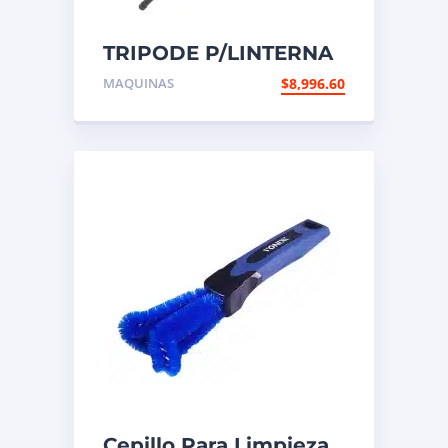
TRIPODE P/LINTERNA
INSPECCION 15W/30W
MAQUINAS
$
8,996.60
Cepillo Para Limpieza