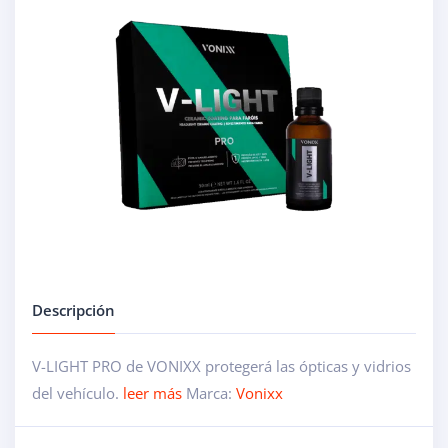
Descripción
V-LIGHT PRO de VONIXX protegerá las ópticas y vidrios
del vehículo.
leer más
Marca:
Vonixx