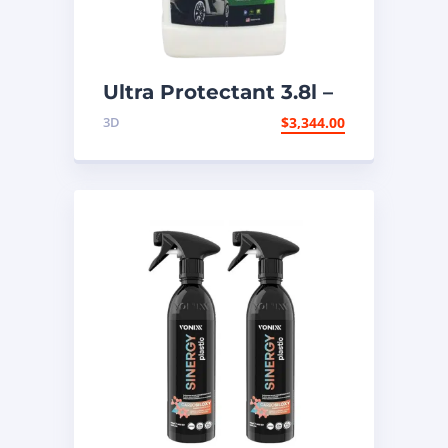
Ultra Protectant 3.8l –
1 Galón
3D
$
3,344.00