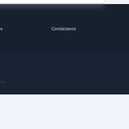
os
Contáctanos
uay