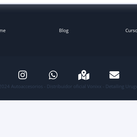
me
Blog
Curs
2024 Autoaccesorios - Distribuidor oficial Vonixx - Detailing Urug