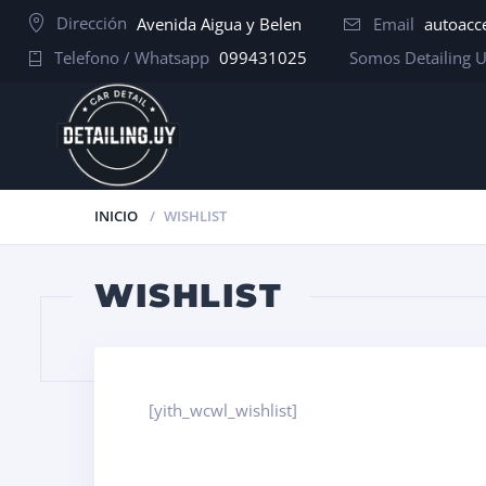
Dirección
Avenida Aigua y Belen
Email
autoacc
Telefono / Whatsapp
099431025
Somos Detailing 
INICIO
WISHLIST
WISHLIST
[yith_wcwl_wishlist]