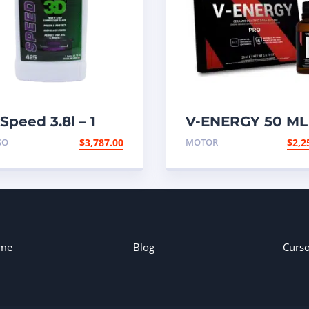
Speed 3.8l – 1
V-ENERGY 50 ML
lón
SO
$
3,787.00
MOTOR
$
2,2
me
Blog
Curs