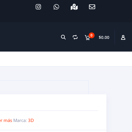
0
$0.00
er más
Marca:
3D