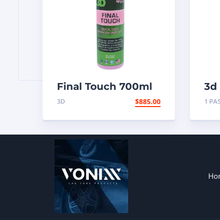
Final Touch 700ml
3d 
Ga
3D
$
885.00
1 PA
Ho