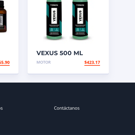
VEXUS 500 ML
55.90
MOTOR
$
423.17
os
Contáctanos