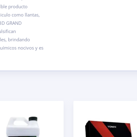
íble producto
iculo como llantas,
e 3D GRAND
lsifican
les, brindando
químicos nocivos y es