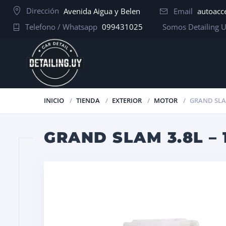
Dirección
Avenida Aigua y Belen
Email
autoacc
Telefono / Whatsapp
099431025
Somos Detailing 
INICIO
TIENDA
EXTERIOR
MOTOR
GRAND SLAM
GRAND SLAM 3.8L –