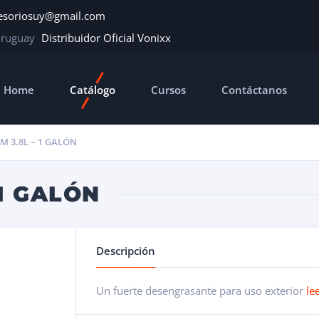
esoriosuy@gmail.com
Uruguay
Distribuidor Oficial Vonixx
Home
Catálogo
Cursos
Contáctanos
 3.8L – 1 GALÓN
 1 GALÓN
Descripción
Un fuerte desengrasante para uso exterior
le