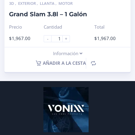
3D
,
EXTERIOR
,
LLANTA
,
MOTOR
Grand Slam 3.8l – 1 Galón
Precio
Cantidad
Total
$
1,967.00
$
1,967.00
-
+
Información
AÑADIR A LA CESTA