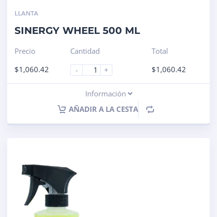
LLANTA
SINERGY WHEEL 500 ML
Precio
Cantidad
Total
$
1,060.42
$
1,060.42
-
+
Información
AÑADIR A LA CESTA