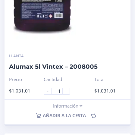
LLANTA
Alumax 5l Vintex – 2008005
Precio
Cantidad
Total
$
1,031.01
$
1,031.01
-
+
Información
AÑADIR A LA CESTA