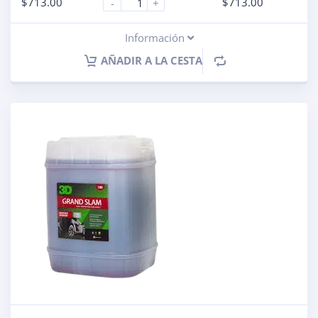
$
713.00
$
713.00
-
+
Información
AÑADIR A LA CESTA