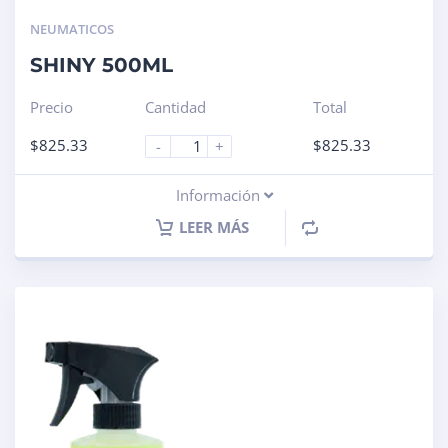
NEUMATICOS
SHINY 500ML
Precio
Cantidad
Total
$
825.33
$
825.33
-
+
Información
LEER MÁS