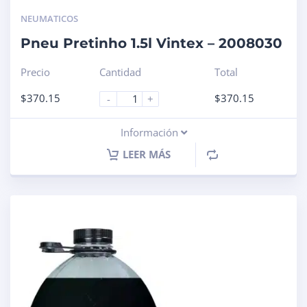
NEUMATICOS
Pneu Pretinho 1.5l Vintex – 2008030
Precio
Cantidad
Total
$
370.15
$
370.15
-
+
Información
LEER MÁS