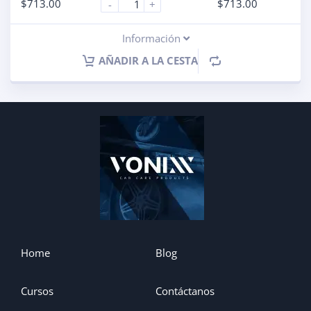
$
713.00
$
713.00
-
+
Información
AÑADIR A LA CESTA
Home
Blog
Cursos
Contáctanos