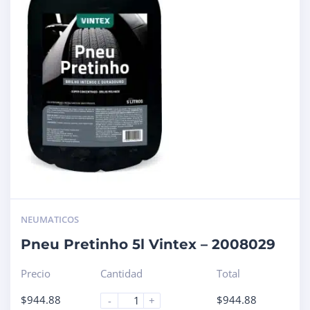
NEUMATICOS
Pneu Pretinho 5l Vintex – 2008029
Precio
Cantidad
Total
$
944.88
$
944.88
-
+