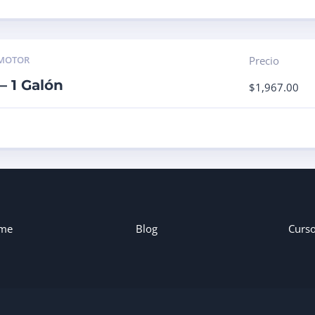
MOTOR
Precio
– 1 Galón
$
1,967.00
me
Blog
Curs