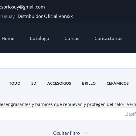
esoriosuy@gmail.com
Uruguay
Distribuidor Oficial Vonixx
Home
Catálogo
Cursos
Contáctanos
TODO
3D
ACCESORIOS
BRILLO
CERÁMICOS
esengrasantes y barnices que renuevan y protegen del calor. Vern
Clasif
Ocultar filtro