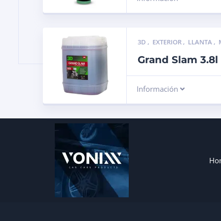
3D
,
EXTERIOR
,
LLANTA
,
Grand Slam 3.8l 
Información
Ho