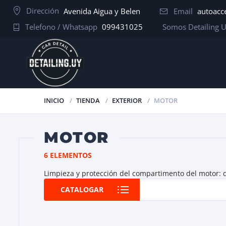
Dirección
Avenida Aigua y Belen
Email
autoacc
Telefono / Whatsapp
099431025
Somos Detailing 
INICIO
TIENDA
EXTERIOR
MOTOR
MOTOR
6 ELEMENTOS
Limpieza y protección del compartimento del motor: d
CATALOGAR