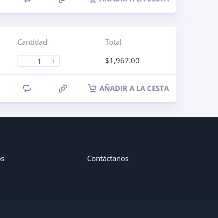
Cantidad
Total
$
1,967.00
-
+
AÑADIR A LA CESTA
os
Contáctanos