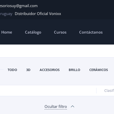
esoriosuy@gmail.com
Uruguay
Distribuidor Oficial Vonixx
Home
Catálogo
Cursos
Contáctanos
TODO
3D
ACCESORIOS
BRILLO
CERÁMICOS
Clasif
Ocultar filtro