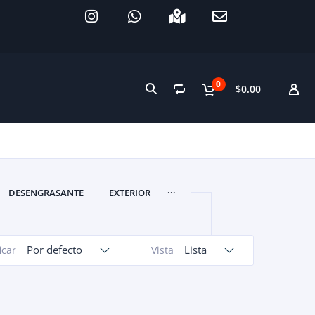
0
$0.00
...
DESENGRASANTE
EXTERIOR
Por defecto
Lista
icar
Vista