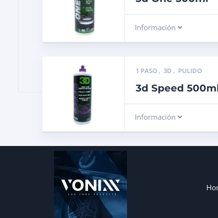
Información
1 PASO
,
3D
,
PULIDO
3d Speed 500m
Información
Ho