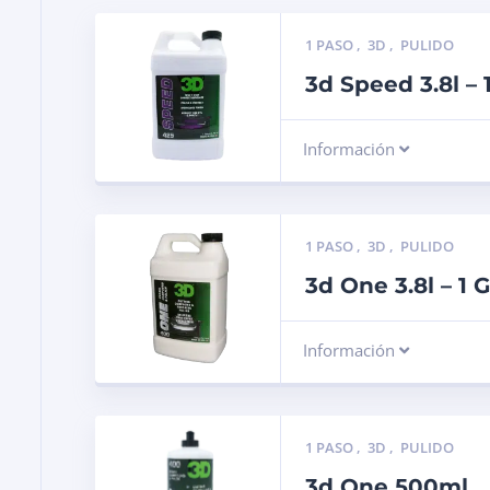
1 PASO
,
3D
,
PULIDO
3d Speed 3.8l – 
Información
1 PASO
,
3D
,
PULIDO
3d One 3.8l – 1 
Información
1 PASO
,
3D
,
PULIDO
3d One 500ml