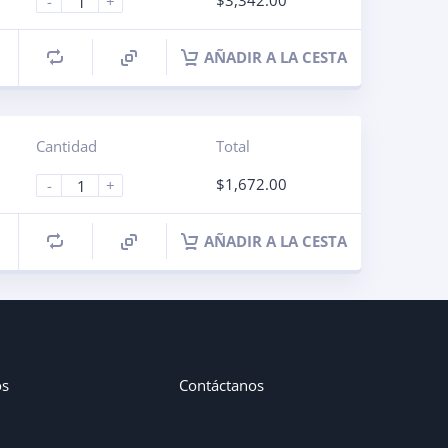
$
3,342.00
-
+
AÑADIR A LA CESTA
Cantidad
Total
$
1,672.00
-
+
AÑADIR A LA CESTA
os
Contáctanos