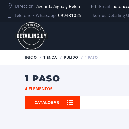
Dirección
Avenida Aigua y Belen
Email
autoacc
Telefono / Whatsapp
099431025
Somos Detailing 
INICIO
TIENDA
PULIDO
1 PASO
1 PASO
4 ELEMENTOS
CATALOGAR