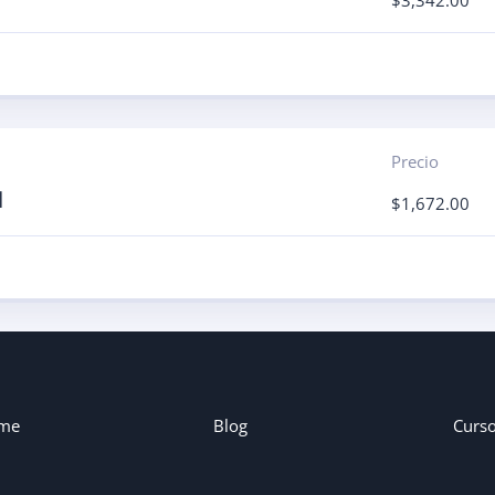
$
3,342.00
Precio
l
$
1,672.00
me
Blog
Curs